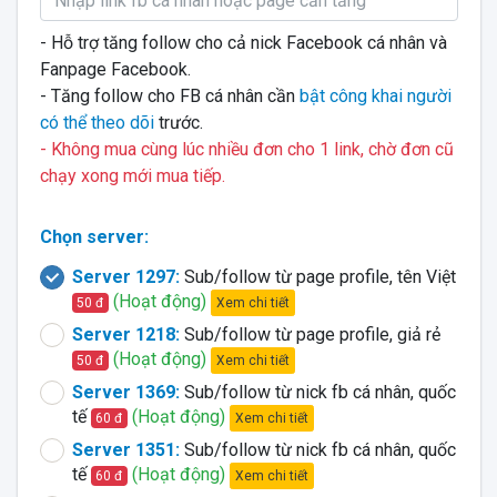
- Hỗ trợ tăng follow cho cả nick Facebook cá nhân và
Fanpage Facebook.
- Tăng follow cho FB cá nhân cần
bật công khai người
có thể theo dõi
trước.
- Không mua cùng lúc nhiều đơn cho 1 link, chờ đơn cũ
chạy xong mới mua tiếp.
Chọn server:
Server 1297:
Sub/follow từ page profile, tên Việt
(Hoạt động)
Xem chi tiết
50 đ
Server 1218:
Sub/follow từ page profile, giả rẻ
(Hoạt động)
Xem chi tiết
50 đ
Server 1369:
Sub/follow từ nick fb cá nhân, quốc
tế
(Hoạt động)
Xem chi tiết
60 đ
Server 1351:
Sub/follow từ nick fb cá nhân, quốc
tế
(Hoạt động)
Xem chi tiết
60 đ