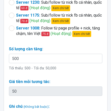
Server 1230:
Sub/follow từ nick fb cá nhân, quốc
tế
(Hoạt động)
Xem chi tiết
60 đ
Server 1175:
Sub/follow từ nick fb cá nhân, quốc
tế
(Hoạt động)
Xem chi tiết
70 đ
Server 1008:
Follow từ page profile + nick, tăng
chậm, tên Việt
(Hoạt động)
Xem chi tiết
75 đ
Số lượng cần tăng:
Tối thiểu:
500
- Tối đa:
50,000
Giá tiền mỗi tương tác:
Ghi chú
:
(Không bắt buộc)