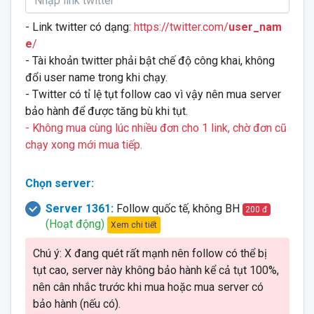
- Link twitter có dạng:
https://twitter.com/
user_nam
e
/
- Tài khoản twitter phải bật chế độ công khai, không
đổi user name trong khi chạy.
- Twitter có tỉ lệ tụt follow cao vì vậy nên mua server
bảo hành để được tăng bù khi tụt.
- Không mua cùng lúc nhiều đơn cho 1 link, chờ đơn cũ
chạy xong mới mua tiếp.
Chọn server:
Server 1361:
Follow quốc tế, không BH
200 đ
(Hoạt động)
Xem chi tiết
Chú ý: X đang quét rất mạnh nên follow có thể bị
tụt cao, server này không bảo hành kể cả tụt 100%,
nên cân nhắc trước khi mua hoặc mua server có
bảo hành (nếu có).