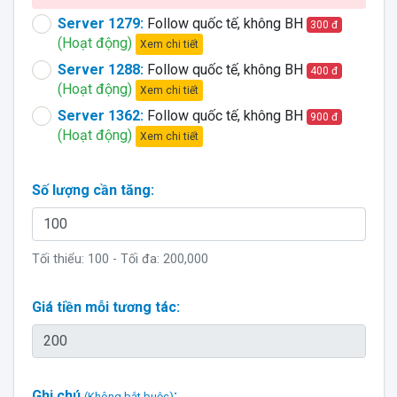
Server 1279:
Follow quốc tế, không BH
300 đ
(Hoạt động)
Xem chi tiết
Server 1288:
Follow quốc tế, không BH
400 đ
(Hoạt động)
Xem chi tiết
Server 1362:
Follow quốc tế, không BH
900 đ
(Hoạt động)
Xem chi tiết
Số lượng cần tăng:
Tối thiểu:
100
- Tối đa:
200,000
Giá tiền mỗi tương tác:
Ghi chú
:
(Không bắt buộc)