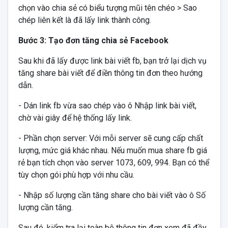
chọn vào chia sẻ có biểu tượng mũi tên chéo > Sao
chép liên kết là đã lấy link thành công.
Bước 3: Tạo đơn tăng chia sẻ Facebook
Sau khi đã lấy được link bài viết fb, bạn trở lại dịch vụ
tăng share bài viết để điền thông tin đơn theo hướng
dẫn.
- Dán link fb vừa sao chép vào ô Nhập link bài viết,
chờ vài giây để hệ thống lấy link.
- Phần chọn server: Với mỗi server sẽ cung cấp chất
lượng, mức giá khác nhau. Nếu muốn mua share fb giá
rẻ bạn tích chọn vào server 1073, 609, 994. Bạn có thể
tùy chọn gói phù hợp với nhu cầu.
- Nhập số lượng cần tăng share cho bài viết vào ô Số
lượng cần tăng.
Sau đó, kiểm tra lại toàn bộ thông tin đơn xem đã đầy