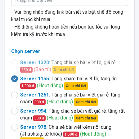
- Vui lòng nhập đúng link bài viết và bật chế độ công
khai trước khi mua.
- Hệ thống không hoàn tiền nếu bạn tạo lỗi, vui lòng
kiểm tra kỹ trước khi mua.
Chọn server:
Server 1320:
Tăng chia sẻ bài viết fb, giá rẻ
(Bảo trì)
Xem chi tiết
250 đ
Server 1155:
Tăng share bài viết fb, tăng ổn
(Hoạt động)
Xem chi tiết
1,000 đ
Server 1261:
Tăng chia sẻ bài viết giá rẻ, tăng
chậm
(Hoạt động)
Xem chi tiết
300 đ
Server 994:
Tăng chia sẻ bài viết giá rẻ, tăng rất
chậm
(Hoạt động)
Xem chi tiết
300 đ
Server 978:
Chia sẻ bài viết kèm nội dung
(#hashtag, từ khóa)
(Hoạt động)
1,500 đ