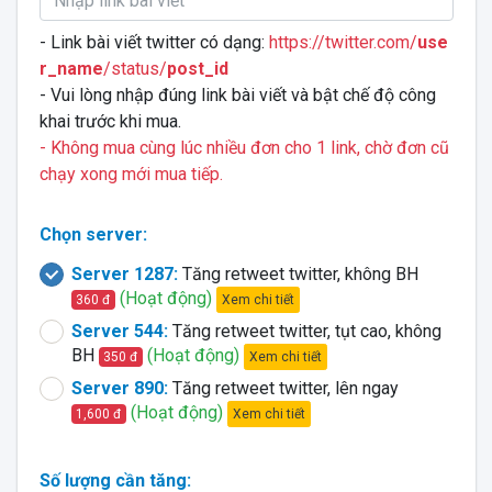
- Link bài viết twitter có dạng:
https://twitter.com/
use
r_name
/status/
post_id
- Vui lòng nhập đúng link bài viết và bật chế độ công
khai trước khi mua.
- Không mua cùng lúc nhiều đơn cho 1 link, chờ đơn cũ
chạy xong mới mua tiếp.
Chọn server:
Server 1287:
Tăng retweet twitter, không BH
(Hoạt động)
Xem chi tiết
360 đ
Server 544:
Tăng retweet twitter, tụt cao, không
BH
(Hoạt động)
Xem chi tiết
350 đ
Server 890:
Tăng retweet twitter, lên ngay
(Hoạt động)
Xem chi tiết
1,600 đ
Số lượng cần tăng: