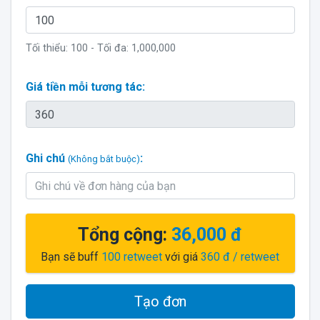
Tối thiểu:
100
- Tối đa:
1,000,000
Giá tiền mỗi tương tác:
Ghi chú
:
(Không bắt buộc)
Tổng cộng:
36,000 đ
Bạn sẽ buff
100
retweet
với giá
360 đ
/ retweet
Tạo đơn