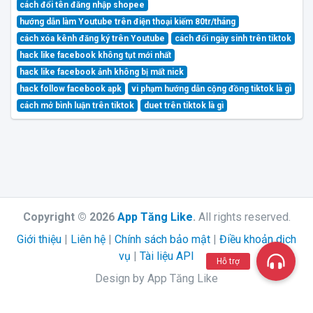
cách đổi tên đăng nhập shopee
hướng dẫn làm Youtube trên điện thoại kiếm 80tr/tháng
cách xóa kênh đăng ký trên Youtube
cách đổi ngày sinh trên tiktok
hack like facebook không tụt mới nhất
hack like facebook ảnh không bị mất nick
hack follow facebook apk
vi phạm hướng dẫn cộng đồng tiktok là gì
cách mở bình luận trên tiktok
duet trên tiktok là gì
Copyright © 2026
App Tăng Like
.
All rights reserved.
Giới thiệu
|
Liên hệ
|
Chính sách bảo mật
|
Điều khoản dịch
vụ
|
Tài liệu API
Hỗ trợ
Design by App Tăng Like