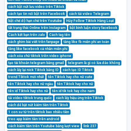
cách bật nút lưu video trên Tiktok
cách tạo tin nổi bật trên Facebook
cách tải video Telegram
bật chế độ hạn chế trên Youtube
Hủy Follow Tiktok Hàng Loạt
tắt trạng thái Online trên Instagram
bật bình luận story facebook
Cách kết bạn trên zalo
Cách tag tên
cách ghim bài viết trên fanpage
tăng like fb miễn phí an toàn
tăng like facebook cá nhân miễn phí
cách xóa chữ tiktok trên video iphone
tạo tài khoản telegram bằng gmail
telegram là gì có lừa đảo không
cách lấy lại nick Tiktok bằng ID
cách tạo ID Tiktok
trend Tiktok mới nhất
tên Tiktok hay cho nữ cute
tên Tiktok hay cho nữ ngầu
tên Tiktok hay cho nữ
tên id Tiktok hay cho nữ
tên id tik tok hay cho nam
tải video tiktok trung quốc
cách lấy hiệu ứng trên Tiktok
cách để bật nút kiếm tiền trên Tiktok
1 con sư tử trên tiktok bao nhiêu tiền
treo app kiếm tiền trên android
cách kiếm tiền trên Youtube bằng lượt view
link 237