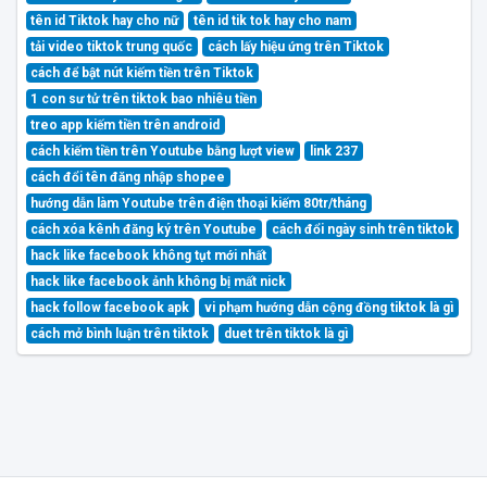
tên id Tiktok hay cho nữ
tên id tik tok hay cho nam
tải video tiktok trung quốc
cách lấy hiệu ứng trên Tiktok
cách để bật nút kiếm tiền trên Tiktok
1 con sư tử trên tiktok bao nhiêu tiền
treo app kiếm tiền trên android
cách kiếm tiền trên Youtube bằng lượt view
link 237
cách đổi tên đăng nhập shopee
hướng dẫn làm Youtube trên điện thoại kiếm 80tr/tháng
cách xóa kênh đăng ký trên Youtube
cách đổi ngày sinh trên tiktok
hack like facebook không tụt mới nhất
hack like facebook ảnh không bị mất nick
hack follow facebook apk
vi phạm hướng dẫn cộng đồng tiktok là gì
cách mở bình luận trên tiktok
duet trên tiktok là gì