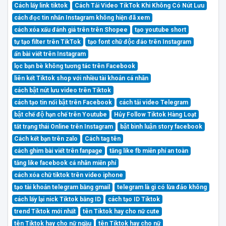
Cách lấy link tiktok
Cách Tải Video TikTok Khi Không Có Nút Lưu
cách đọc tin nhắn Instagram không hiện đã xem
cách xóa xấu đánh giá trên trên Shopee
tạo youtube short
tự tạo filter trên TikTok
tạo font chữ độc đáo trên Instagram
ẩn bài viết trên Instagram
lọc bạn bè không tương tác trên Facebook
liên kết Tiktok shop với nhiều tài khoản cá nhân
cách bật nút lưu video trên Tiktok
cách tạo tin nổi bật trên Facebook
cách tải video Telegram
bật chế độ hạn chế trên Youtube
Hủy Follow Tiktok Hàng Loạt
tắt trạng thái Online trên Instagram
bật bình luận story facebook
Cách kết bạn trên zalo
Cách tag tên
cách ghim bài viết trên fanpage
tăng like fb miễn phí an toàn
tăng like facebook cá nhân miễn phí
cách xóa chữ tiktok trên video iphone
tạo tài khoản telegram bằng gmail
telegram là gì có lừa đảo không
cách lấy lại nick Tiktok bằng ID
cách tạo ID Tiktok
trend Tiktok mới nhất
tên Tiktok hay cho nữ cute
tên Tiktok hay cho nữ ngầu
tên Tiktok hay cho nữ