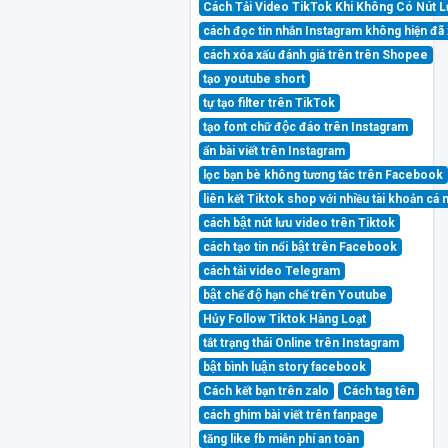
Cách Tải Video TikTok Khi Không Có Nút 
cách đọc tin nhắn Instagram không hiện đ
cách xóa xấu đánh giá trên trên Shopee
tạo youtube short
tự tạo filter trên TikTok
tạo font chữ độc đáo trên Instagram
ẩn bài viết trên Instagram
lọc bạn bè không tương tác trên Facebook
liên kết Tiktok shop với nhiều tài khoản cá
cách bật nút lưu video trên Tiktok
cách tạo tin nổi bật trên Facebook
cách tải video Telegram
bật chế độ hạn chế trên Youtube
Hủy Follow Tiktok Hàng Loạt
tắt trạng thái Online trên Instagram
bật bình luận story facebook
Cách kết bạn trên zalo
Cách tag tên
cách ghim bài viết trên fanpage
tăng like fb miễn phí an toàn