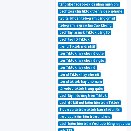
tăng like facebook cá nhân miễn phí
cách xóa chữ tiktok trên video iphone
tạo tài khoản telegram bằng gmail
telegram là gì có lừa đảo không
cách lấy lại nick Tiktok bằng ID
cách tạo ID Tiktok
trend Tiktok mới nhất
tên Tiktok hay cho nữ cute
tên Tiktok hay cho nữ ngầu
tên Tiktok hay cho nữ
tên id Tiktok hay cho nữ
tên id tik tok hay cho nam
tải video tiktok trung quốc
cách lấy hiệu ứng trên Tiktok
cách để bật nút kiếm tiền trên Tiktok
1 con sư tử trên tiktok bao nhiêu tiền
treo app kiếm tiền trên android
cách kiếm tiền trên Youtube bằng lượt view
link 237