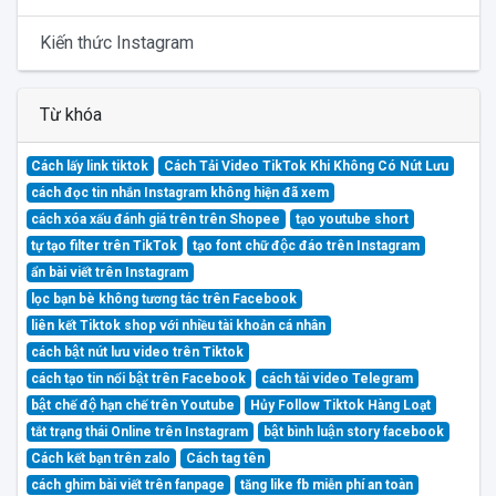
Kiến thức Instagram
Từ khóa
Cách lấy link tiktok
Cách Tải Video TikTok Khi Không Có Nút Lưu
cách đọc tin nhắn Instagram không hiện đã xem
cách xóa xấu đánh giá trên trên Shopee
tạo youtube short
tự tạo filter trên TikTok
tạo font chữ độc đáo trên Instagram
ẩn bài viết trên Instagram
lọc bạn bè không tương tác trên Facebook
liên kết Tiktok shop với nhiều tài khoản cá nhân
cách bật nút lưu video trên Tiktok
cách tạo tin nổi bật trên Facebook
cách tải video Telegram
bật chế độ hạn chế trên Youtube
Hủy Follow Tiktok Hàng Loạt
tắt trạng thái Online trên Instagram
bật bình luận story facebook
Cách kết bạn trên zalo
Cách tag tên
cách ghim bài viết trên fanpage
tăng like fb miễn phí an toàn