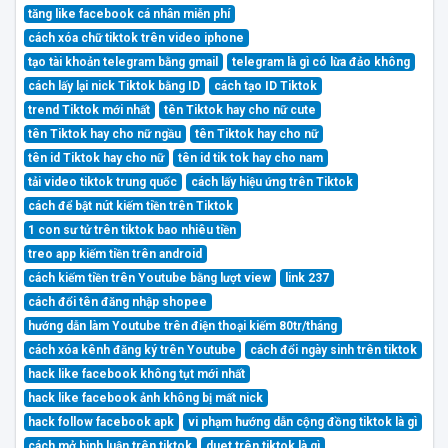
tăng like facebook cá nhân miễn phí
cách xóa chữ tiktok trên video iphone
tạo tài khoản telegram bằng gmail
telegram là gì có lừa đảo không
cách lấy lại nick Tiktok bằng ID
cách tạo ID Tiktok
trend Tiktok mới nhất
tên Tiktok hay cho nữ cute
tên Tiktok hay cho nữ ngầu
tên Tiktok hay cho nữ
tên id Tiktok hay cho nữ
tên id tik tok hay cho nam
tải video tiktok trung quốc
cách lấy hiệu ứng trên Tiktok
cách để bật nút kiếm tiền trên Tiktok
1 con sư tử trên tiktok bao nhiêu tiền
treo app kiếm tiền trên android
cách kiếm tiền trên Youtube bằng lượt view
link 237
cách đổi tên đăng nhập shopee
hướng dẫn làm Youtube trên điện thoại kiếm 80tr/tháng
cách xóa kênh đăng ký trên Youtube
cách đổi ngày sinh trên tiktok
hack like facebook không tụt mới nhất
hack like facebook ảnh không bị mất nick
hack follow facebook apk
vi phạm hướng dẫn cộng đồng tiktok là gì
cách mở bình luận trên tiktok
duet trên tiktok là gì