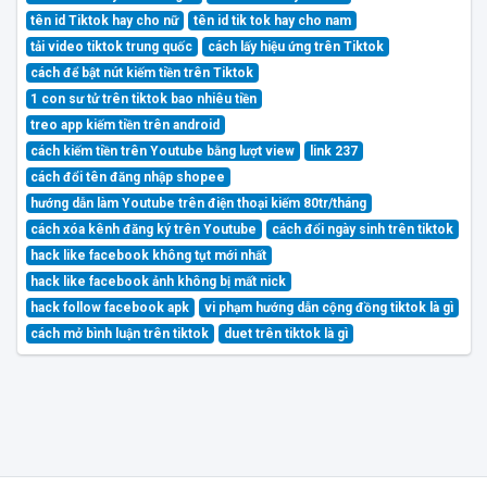
tên id Tiktok hay cho nữ
tên id tik tok hay cho nam
tải video tiktok trung quốc
cách lấy hiệu ứng trên Tiktok
cách để bật nút kiếm tiền trên Tiktok
1 con sư tử trên tiktok bao nhiêu tiền
treo app kiếm tiền trên android
cách kiếm tiền trên Youtube bằng lượt view
link 237
cách đổi tên đăng nhập shopee
hướng dẫn làm Youtube trên điện thoại kiếm 80tr/tháng
cách xóa kênh đăng ký trên Youtube
cách đổi ngày sinh trên tiktok
hack like facebook không tụt mới nhất
hack like facebook ảnh không bị mất nick
hack follow facebook apk
vi phạm hướng dẫn cộng đồng tiktok là gì
cách mở bình luận trên tiktok
duet trên tiktok là gì