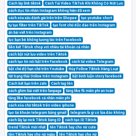
Cách lấy link tiktok
Cách Tải Video TikTok Khi Không Có Nút Lưu
cách đọc tin nhắn Instagram không hiện đã xem
cách xóa xấu đánh giá trên trên Shopee
tạo youtube short
tự tạo filter trên TikTok
tạo font chữ độc đáo trên Instagram
ẩn bài viết trên Instagram
lọc bạn bè không tương tác trên Facebook
liên kết Tiktok shop với nhiều tài khoản cá nhân
cách bật nút lưu video trên Tiktok
cách tạo tin nổi bật trên Facebook
cách tải video Telegram
bật chế độ hạn chế trên Youtube
Hủy Follow Tiktok Hàng Loạt
tắt trạng thái Online trên Instagram
bật bình luận story facebook
Cách kết bạn trên zalo
Cách tag tên
cách ghim bài viết trên fanpage
tăng like fb miễn phí an toàn
tăng like facebook cá nhân miễn phí
cách xóa chữ tiktok trên video iphone
tạo tài khoản telegram bằng gmail
telegram là gì có lừa đảo không
cách lấy lại nick Tiktok bằng ID
cách tạo ID Tiktok
trend Tiktok mới nhất
tên Tiktok hay cho nữ cute
tên Tiktok hay cho nữ ngầu
tên Tiktok hay cho nữ