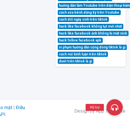
hướng dẫn làm Youtube trên điện thoại kiế
cách xóa kênh đăng ký trên Youtube
cách đổi ngày sinh trên tiktok
hack like facebook không tụt mới nhất
hack like facebook ảnh không bị mất nick
hack follow facebook apk
vi phạm hướng dẫn cộng đồng tiktok là gì
cách mở bình luận trên tiktok
duet trên tiktok là gì
ảo mật
|
Điều
Hỗ trợ
Design by App Tăng Like
API