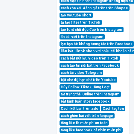
cách đọc tin nhắn Instagram không hiện đ
cách xóa xấu đánh giá trên trên Shopee
tạo youtube short
tự tạo filter trên TikTok
tạo font chữ độc đáo trên Instagram
ẩn bài viết trên Instagram
lọc bạn bè không tương tác trên Facebook
liên kết Tiktok shop với nhiều tài khoản cá
cách bật nút lưu video trên Tiktok
cách tạo tin nổi bật trên Facebook
cách tải video Telegram
bật chế độ hạn chế trên Youtube
Hủy Follow Tiktok Hàng Loạt
tắt trạng thái Online trên Instagram
bật bình luận story facebook
Cách kết bạn trên zalo
Cách tag tên
cách ghim bài viết trên fanpage
tăng like fb miễn phí an toàn
tăng like facebook cá nhân miễn phí