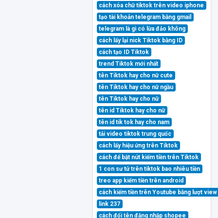
cách xóa chữ tiktok trên video iphone
tạo tài khoản telegram bằng gmail
telegram là gì có lừa đảo không
cách lấy lại nick Tiktok bằng ID
cách tạo ID Tiktok
trend Tiktok mới nhất
tên Tiktok hay cho nữ cute
tên Tiktok hay cho nữ ngầu
tên Tiktok hay cho nữ
tên id Tiktok hay cho nữ
tên id tik tok hay cho nam
tải video tiktok trung quốc
cách lấy hiệu ứng trên Tiktok
cách để bật nút kiếm tiền trên Tiktok
1 con sư tử trên tiktok bao nhiêu tiền
treo app kiếm tiền trên android
cách kiếm tiền trên Youtube bằng lượt view
link 237
cách đổi tên đăng nhập shopee