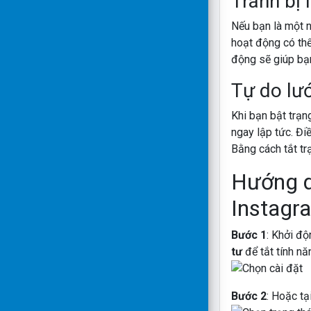
Tránh bị 
Nếu bạn là một n
hoạt động có thể
động sẽ giúp bạ
Tự do lướ
Khi bạn bật trạn
ngay lập tức. Đi
Bằng cách tắt tr
Hướng dâ
Instagr
Bước 1
: Khởi độ
tư
để tắt tính n
Bước 2
: Hoặc tạ