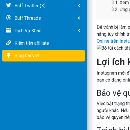
Xem t
Buff Twitter (X)
Ứng 
Buff Threads
Để tránh bị làm ph
Dịch Vụ Khác
năng tùy chỉnh trạ
Online trên Inst
Kiếm tiền affiliate
Blog bài viết
Lợi ích 
Instagram mới đâ
bạn có đang online
Bảo vệ qu
Việc bật trạng t
người khác. Nếu 
bảo vệ quyền riê