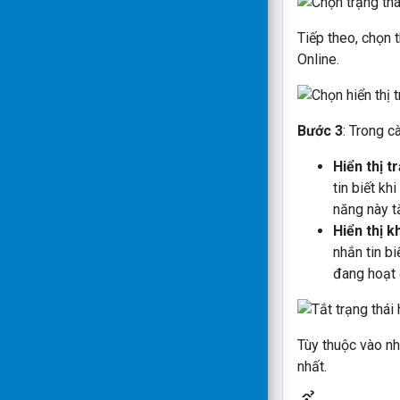
Tiếp theo, chọn 
Online.
Bước 3
: Trong c
Hiển thị t
tin biết k
năng này t
Hiển thị k
nhắn tin b
đang hoạt 
Tùy thuộc vào nh
nhất.