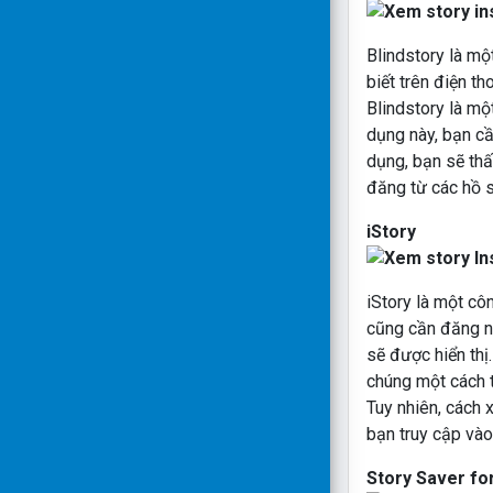
Blindstory là mộ
biết trên điện th
Blindstory là m
dụng này, bạn cầ
dụng, bạn sẽ thấ
đăng từ các hồ s
iStory
iStory là một cô
cũng cần đăng n
sẽ được hiển thị
chúng một cách t
Tuy nhiên, cách x
bạn truy cập vào
Story Saver fo