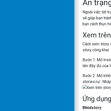
Ẩn trạng
Ngoài việc tắt tr
sẽ giúp bạn tránh
bạn cách thực hi
Xem trên 
Cách xem story i
story công khai:
Bước 1: Mở Inst
tên đầy đủ của t
Bước 2: Mở trình
stories.ru/. Nhậ
Ứng dụng
Blindstory