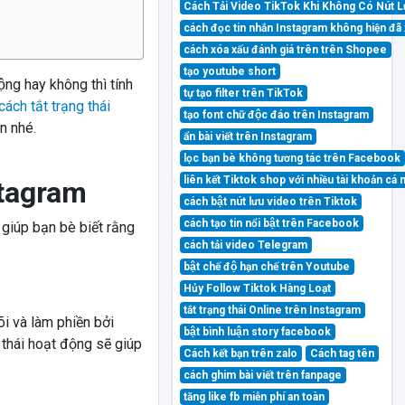
Cách Tải Video TikTok Khi Không Có Nút 
cách đọc tin nhắn Instagram không hiện đ
cách xóa xấu đánh giá trên trên Shopee
tạo youtube short
ng hay không thì tính
tự tạo filter trên TikTok
cách tắt trạng thái
tạo font chữ độc đáo trên Instagram
n nhé.
ẩn bài viết trên Instagram
lọc bạn bè không tương tác trên Facebook
liên kết Tiktok shop với nhiều tài khoản cá
stagram
cách bật nút lưu video trên Tiktok
cách tạo tin nổi bật trên Facebook
 giúp bạn bè biết rằng
cách tải video Telegram
bật chế độ hạn chế trên Youtube
Hủy Follow Tiktok Hàng Loạt
tắt trạng thái Online trên Instagram
õi và làm phiền bởi
bật bình luận story facebook
 thái hoạt động sẽ giúp
Cách kết bạn trên zalo
Cách tag tên
cách ghim bài viết trên fanpage
tăng like fb miễn phí an toàn