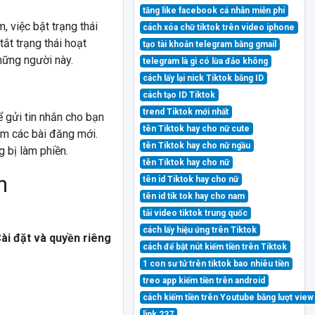
tăng like facebook cá nhân miễn phí
, việc bật trạng thái
cách xóa chữ tiktok trên video iphone
ắt trạng thái hoạt
tạo tài khoản telegram bằng gmail
hững người này.
telegram là gì có lừa đảo không
cách lấy lại nick Tiktok bằng ID
cách tạo ID Tiktok
trend Tiktok mới nhất
ể gửi tin nhắn cho bạn
tên Tiktok hay cho nữ cute
xem các bài đăng mới.
tên Tiktok hay cho nữ ngầu
g bị làm phiền.
tên Tiktok hay cho nữ
n
tên id Tiktok hay cho nữ
tên id tik tok hay cho nam
tải video tiktok trung quốc
cách lấy hiệu ứng trên Tiktok
ài đặt và quyền riêng
cách để bật nút kiếm tiền trên Tiktok
1 con sư tử trên tiktok bao nhiêu tiền
treo app kiếm tiền trên android
cách kiếm tiền trên Youtube bằng lượt view
link 237