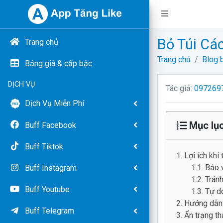
Bỏ Túi C
Trang chủ
Trang chủ
Blog b
Bảng giá & cấp bậc
DỊCH VỤ
Tác giả:
097269
Dịch Vụ Miễn Phí
Mục lụ
Buff Facebook
Buff Tiktok
Lợi ích khi 
Bảo v
Buff Instagram
Tránh
Buff Youtube
Tự do
Hướng dẫn 
Buff Telegram
Ẩn trạng th