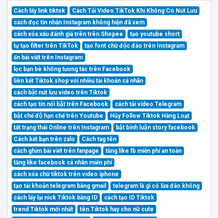
Cách lấy link tiktok
Cách Tải Video TikTok Khi Không Có Nút Lưu
cách đọc tin nhắn Instagram không hiện đã xem
cách xóa xấu đánh giá trên trên Shopee
tạo youtube short
tự tạo filter trên TikTok
tạo font chữ độc đáo trên Instagram
ẩn bài viết trên Instagram
lọc bạn bè không tương tác trên Facebook
liên kết Tiktok shop với nhiều tài khoản cá nhân
cách bật nút lưu video trên Tiktok
cách tạo tin nổi bật trên Facebook
cách tải video Telegram
bật chế độ hạn chế trên Youtube
Hủy Follow Tiktok Hàng Loạt
tắt trạng thái Online trên Instagram
bật bình luận story facebook
Cách kết bạn trên zalo
Cách tag tên
cách ghim bài viết trên fanpage
tăng like fb miễn phí an toàn
tăng like facebook cá nhân miễn phí
cách xóa chữ tiktok trên video iphone
tạo tài khoản telegram bằng gmail
telegram là gì có lừa đảo không
cách lấy lại nick Tiktok bằng ID
cách tạo ID Tiktok
trend Tiktok mới nhất
tên Tiktok hay cho nữ cute