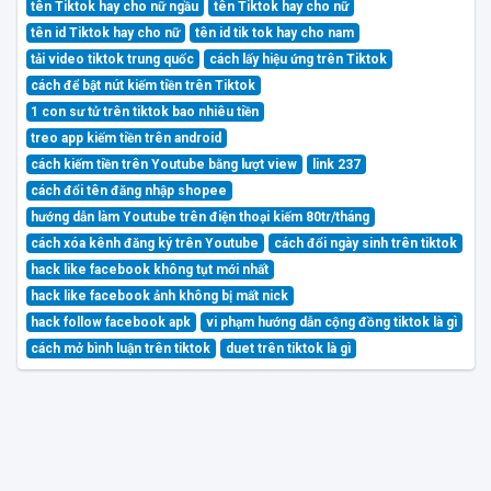
tên Tiktok hay cho nữ ngầu
tên Tiktok hay cho nữ
tên id Tiktok hay cho nữ
tên id tik tok hay cho nam
tải video tiktok trung quốc
cách lấy hiệu ứng trên Tiktok
cách để bật nút kiếm tiền trên Tiktok
1 con sư tử trên tiktok bao nhiêu tiền
treo app kiếm tiền trên android
cách kiếm tiền trên Youtube bằng lượt view
link 237
cách đổi tên đăng nhập shopee
hướng dẫn làm Youtube trên điện thoại kiếm 80tr/tháng
cách xóa kênh đăng ký trên Youtube
cách đổi ngày sinh trên tiktok
hack like facebook không tụt mới nhất
hack like facebook ảnh không bị mất nick
hack follow facebook apk
vi phạm hướng dẫn cộng đồng tiktok là gì
cách mở bình luận trên tiktok
duet trên tiktok là gì